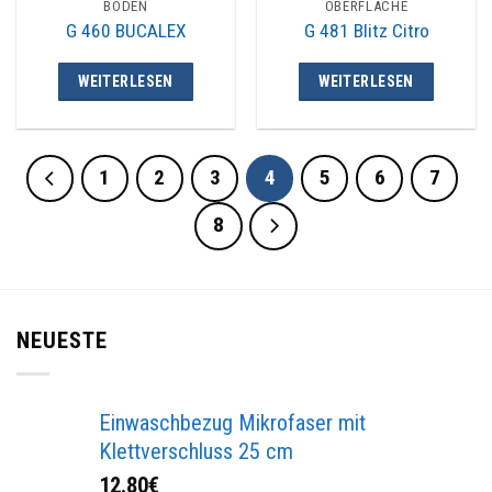
BODEN
OBERFLÄCHE
G 460 BUCALEX
G 481 Blitz Citro
WEITERLESEN
WEITERLESEN
1
2
3
4
5
6
7
8
NEUESTE
Einwaschbezug Mikrofaser mit
Klettverschluss 25 cm
12.80
€