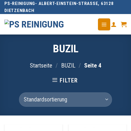
PS-REINIGUNG- ALBERT-EINSTEIN-STRASSE, 63128 D
Skip
IETZENBACH
to
content
BUZIL
Startseite
/
BUZIL
/
Seite 4
FILTER