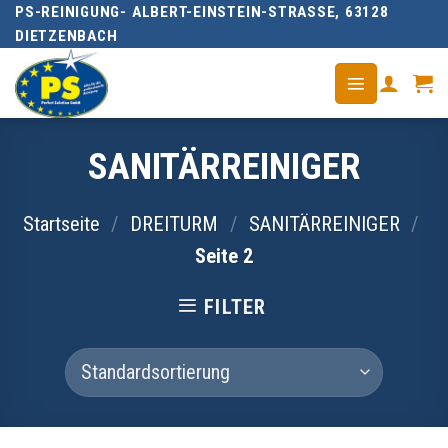
PS-REINIGUNG- ALBERT-EINSTEIN-STRASSE, 63128 D
Skip
IETZENBACH
to
content
SANITÄRREINIGER
Startseite
/
DREITURM
/
SANITÄRREINIGER
/
Seite 2
FILTER