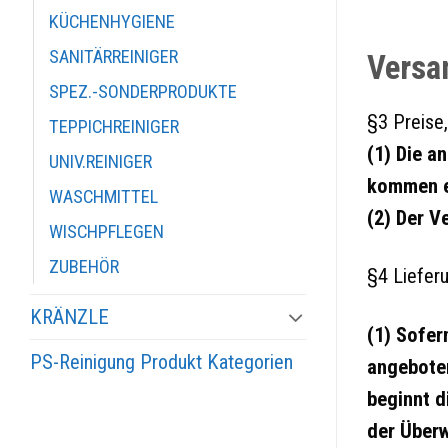
KÜCHENHYGIENE
SANITÄRREINIGER
Versa
SPEZ.-SONDERPRODUKTE
§3 Preise,
TEPPICHREINIGER
(1) Die a
UNIV.REINIGER
kommen e
WASCHMITTEL
(2) Der V
WISCHPFLEGEN
ZUBEHÖR
§4 Liefer
KRÄNZLE
(1) Sofer
PS-Reinigung Produkt Kategorien
angeboten
beginnt d
der Überw