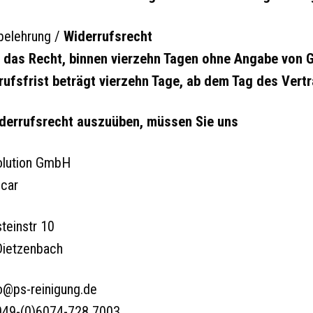
belehrung /
Widerrufsrecht
 das Recht, binnen vierzehn Tagen ohne Angabe von G
rufsfrist beträgt vierzehn Tage, ab dem Tag des Ver
derrufsrecht auszuüben, müssen Sie uns
olution GmbH
car
steinstr 10
ietzenbach
fo@ps-reinigung.de
049-(0)6074-728 7003