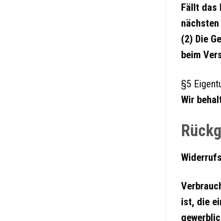
Fällt das
nächsten
(2) Die G
beim Vers
§5 Eigent
Wir behal
Rückg
Widerrufs
Verbrauch
ist, die 
gewerblic