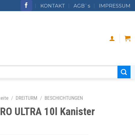
KONTAKT
AGB`s
IMPRESSUM
seite
/
DREITURM
/
BESCHICHTUNGEN
RO ULTRA 10l Kanister