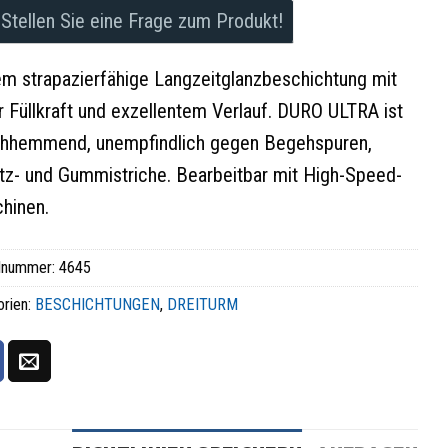
Stellen Sie eine Frage zum Produkt!
em strapazierfähige Langzeitglanzbeschichtung mit
 Füllkraft und exzellentem Verlauf. DURO ULTRA ist
chhemmend, unempfindlich gegen Begehspuren,
tz- und Gummistriche. Bearbeitbar mit High-Speed-
hinen.
elnummer:
4645
orien:
BESCHICHTUNGEN
,
DREITURM