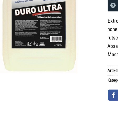
Extr
hoher
ruts
Absa
Masc
Artik
Kateg