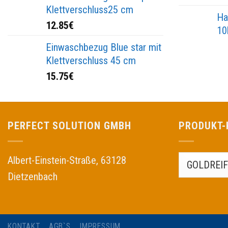
Klettverschluss25 cm
Ha
12.85
€
10
Einwaschbezug Blue star mit
Klettverschluss 45 cm
15.75
€
PERFECT SOLUTION GMBH
PRODUKT-
Albert-Einstein-Straße, 63128
Dietzenbach
KONTAKT
AGB`S
IMPRESSUM