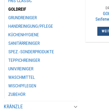
FRIS CLASSIC
D
GOLDREIF
GO
GRUNDREINIGER
Seifenw
HANDREINIGUNG/PFLEGE
WEI
KÜCHENHYGIENE
SANITÄRREINIGER
SPEZ.-SONDERPRODUKTE
TEPPICHREINIGER
UNIV.REINIGER
WASCHMITTEL
WISCHPFLEGEN
ZUBEHÖR
KRÄNZLE