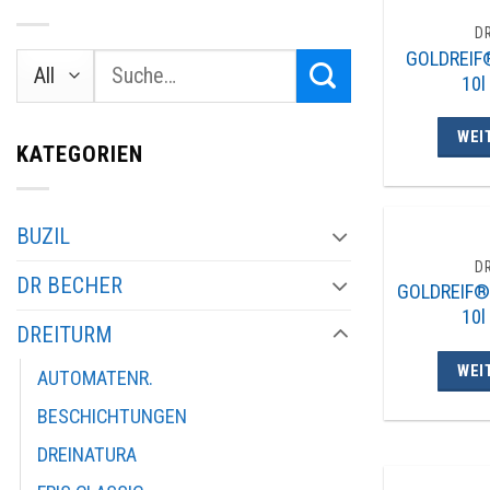
D
GOLDREIF®
Suche
10l
nach:
WEI
KATEGORIEN
BUZIL
D
DR BECHER
GOLDREIF® 
10l
DREITURM
WEI
AUTOMATENR.
BESCHICHTUNGEN
DREINATURA