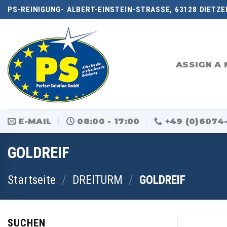
Skip
PS-REINIGUNG- ALBERT-EINSTEIN-STRASSE, 63128 DIETZE
to
content
ASSIGN A 
E-MAIL
08:00 - 17:00
+49 (0)6074
GOLDREIF
Startseite
/
DREITURM
/
GOLDREIF
SUCHEN