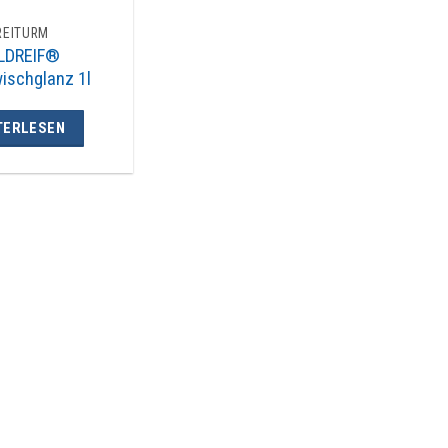
REITURM
LDREIF®
ischglanz 1l
TERLESEN